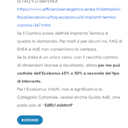
la FAQ 9.D dell’ENEA
https://www.efficienzaenergetica.enea.it/detrazioni-
fiscali/ecobonus/faq-ecobonus/d-impianti-termici-
comma-347.html
Se il Camino possa definirsi Impianto Termico è
questa la domanda. Per molti si per alcuni no. FAQ di
ENEA e AdE non consentono la certezza.
Se la stalla è un unico vano, con il vecchio camino
di dimensioni idonee a riscaldarla, allora
per me può
usufruire dell’Ecobonus 65% o 50% a seconda del tipo
.
di intervento
Per l’Ecobonus, infatti, non è significativa la
Categoria Catastale, vedasi anche Guida AdE, che
parla solo di “
“
Edifici esistenti
RISPONDI