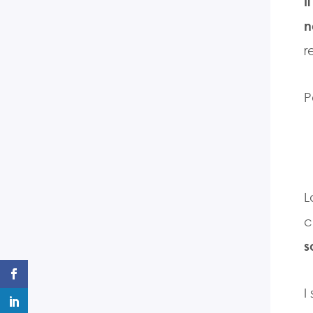
I
n
r
P
L
c
s
I