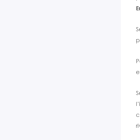
E
S
p
P
e
S
l
c
r