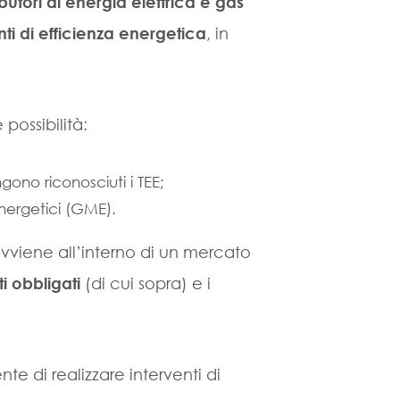
ibutori di energia elettrica e gas
enti di efficienza energetica
, in
possibilità:
gono riconosciuti i TEE;
Energetici (GME).
vviene all’interno di un mercato
i obbligati
(di cui sopra) e i
e di realizzare interventi di