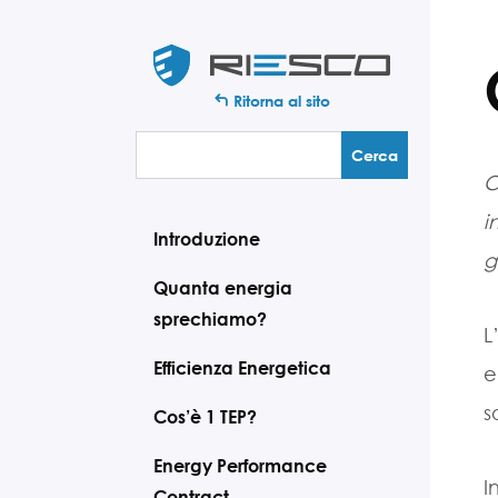
Ritorna al sito
C
i
Introduzione
g
Quanta energia
sprechiamo?
L
Efficienza Energetica
e
s
Cos’è 1 TEP?
Energy Performance
I
Contract