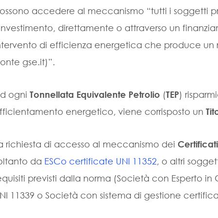
ossono accedere al meccanismo “tutti i soggetti p
’investimento, direttamente o attraverso un finanzia
ntervento di efficienza energetica che produce un ri
fonte gse.it)”.
d ogni
Tonnellata Equivalente Petrolio
(
TEP
) risparm
fficientamento energetico, viene corrisposto un
Tit
a richiesta di accesso al meccanismo dei
Certificat
oltanto da
ESCo certificate UNI 11352
, o altri sogge
equisiti previsti dalla norma (Società con Esperto in
NI 11339 o Società con sistema di gestione certifica