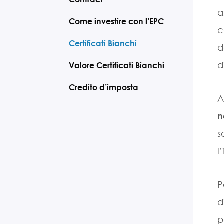
a
Come investire con l’EPC
c
Certificati Bianchi
d
d
Valore Certificati Bianchi
Credito d’imposta
A
n
s
l
P
d
p