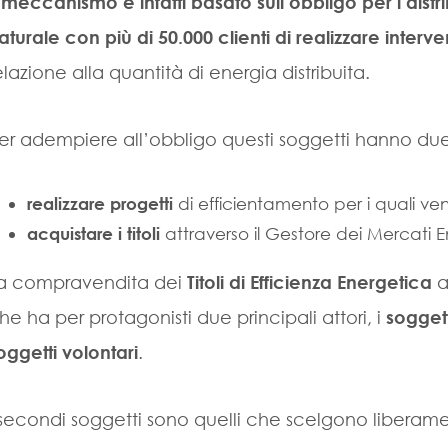
l meccanismo è infatti basato sull’obbligo per i distr
aturale con più di 50.000 clienti di realizzare interv
elazione alla quantità di energia distribuita.
er adempiere all’obbligo questi soggetti hanno due 
di efficientamento per i quali ven
realizzare progetti
attraverso il Gestore dei Mercati 
acquistare i titoli
a compravendita dei
Titoli di Efficienza Energetica
a
he ha per protagonisti due principali attori, i
soggett
oggetti volontari
.
 secondi soggetti sono quelli che scelgono liberament