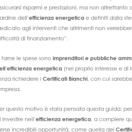
ssicurarsi risparmi e prestazioni, ma non altrettanto 
ardine dell’
efficienza energetica
e definiti dalla s
edicato agli interventi che altrimenti non verrebber
ifficoltà di finanziamento”.
 farne le spese sono
imprenditori e pubbliche ammi
ell’efficienza energetica
(nel proprio interesse e di r
enza richiedere i
Certificati Bianchi
, con cui sarebbe
’impresa.
er questo motivo è stata pensata questa guida: pe
i investire nell’
efficienza energetica
, a compiere que
erse incredibili opportunità, come quella dei
Certif