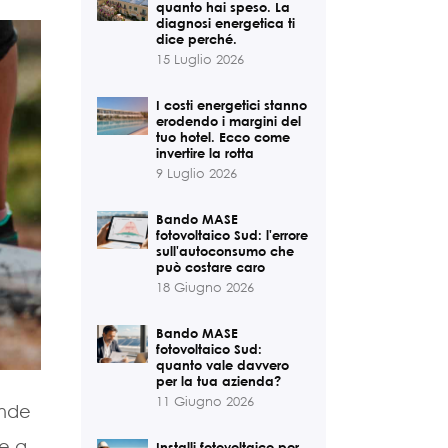
quanto hai speso. La
diagnosi energetica ti
dice perché.
15 Luglio 2026
I costi energetici stanno
erodendo i margini del
tuo hotel. Ecco come
invertire la rotta
9 Luglio 2026
Bando MASE
fotovoltaico Sud: l'errore
sull'autoconsumo che
può costare caro
18 Giugno 2026
Bando MASE
fotovoltaico Sud:
quanto vale davvero
per la tua azienda?
11 Giugno 2026
ande
ie a
Installi fotovoltaico per