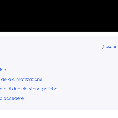
[
Nascon
ico
della climatizzazione
to di due classi energetiche
no accedere