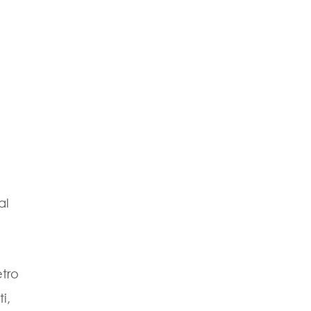
o
al
etro
i,