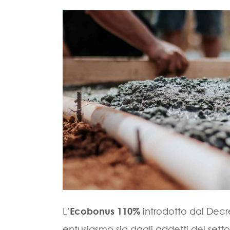
L’
Ecobonus 110%
introdotto dal Dec
entusiasmo sia dagli addetti del sett