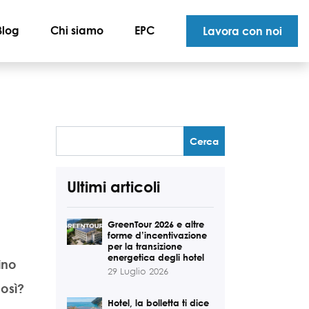
Blog
Chi siamo
EPC
Lavora con noi
Ultimi articoli
GreenTour 2026 e altre
forme d’incentivazione
per la transizione
energetica degli hotel
ino
29 Luglio 2026
così?
Hotel, la bolletta ti dice