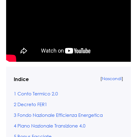
[
Nascondi
]
Indice
1
Conto Termico 2.0
2
Decreto FER1
3
Fondo Nazionale Efficienza Energetica
4
Piano Nazionale Transizione 4.0
5
Bonus Facciate