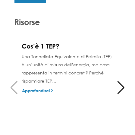
Risorse
Cos’è 1 TEP?
Q
Una Tonnellata Equivalente di Petrolio (TEP)
Ne
è un’unità di misura dell’energia, ma cosa
è 
rappresenta in termini concreti? Perché
to
risparmiare TEP…
Ap
Approfondisci