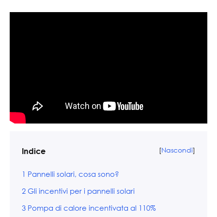
[
Nascondi
]
Indice
1
Pannelli solari, cosa sono?
2
Gli incentivi per i pannelli solari
3
Pompa di calore incentivata al 110%