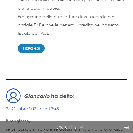
più la posa in opera.
Per ognuno delle due fatture deve accedere al
portale ENEA che le genera il credito nel cassetto
fiscale dell’AdE
RISPONDI
Giancarlo
ha detto:
25 Ottobre 2022 alle 13:48
Buongiorno,
Share This
se un condominio volesse dotarsi di impianto fotovoltaico