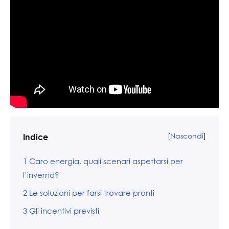
[
Nascondi
]
Indice
1
Caro energia, quali scenari aspettarsi per
l’inverno?
2
Le soluzioni per farsi trovare pronti
3
Gli incentivi previsti