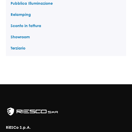
Pubblica Illuminazione
Relamping
Sconto in fattura
Showroom
Terziario
RiESCo S.p.A.