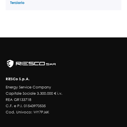
Terziario
RiESCo S.p.A.
Energy Service Company
Capitale Sociale 3.300.000 € i.v.
REA GR133718
C.F. e P.I. 01543970535
Cod. Univoco: WY7PJ6K