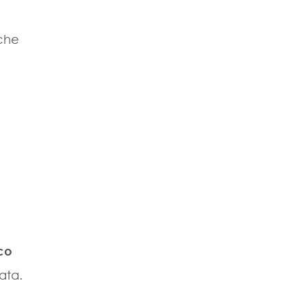
che
co
ata.