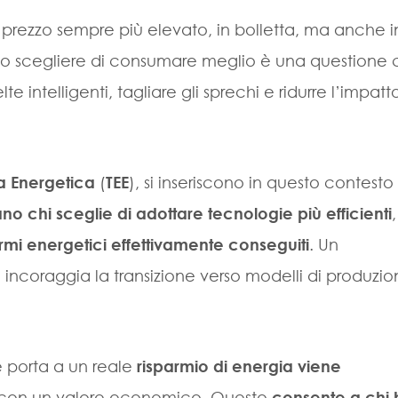
 prezzo sempre più elevato, in bolletta, ma anche i
esto scegliere di consumare meglio è una questione
lte intelligenti, tagliare gli sprechi e ridurre l’impatto
nza Energetica
(
TEE
), si inseriscono in questo contesto
no chi sceglie di adottare tecnologie più efficienti
,
rmi energetici effettivamente conseguiti
. Un
incoraggia la transizione verso modelli di produzio
 porta a un reale
risparmio di energia viene
 con un valore economico. Questo
consente a chi 