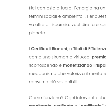
Nel contesto attuale, l’energia ha un
termini sociali e ambientali. Per qu
va oltre al risparmio: vuol dire fare sce
pianeta.
I
Certificati Bianchi
, o
Titoli di Efficie
come uno strumento virtuoso:
premia
riconoscendo e
monetizzando i rispa
meccanismo che valorizza il merito e 
consumo più sostenibili.
Come funziona? Ogni intervento che
monitorato
,
verificato
e “
certificato
”