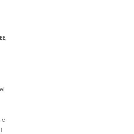
EE,
el
A e
i