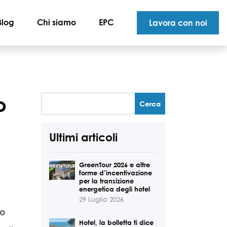
Blog
Chi siamo
EPC
Lavora con noi
o
Ultimi articoli
GreenTour 2026 e altre
forme d’incentivazione
per la transizione
energetica degli hotel
29 Luglio 2026
no
Hotel, la bolletta ti dice