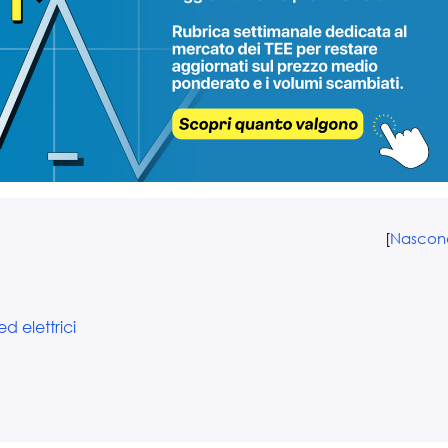
[
Nascon
d elettrici