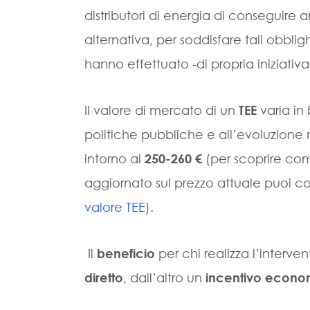
distributori di energia di conseguire 
alternativa, per soddisfare tali obbligh
hanno effettuato -di propria iniziativa-
Il valore di mercato di un
TEE
varia in
politiche pubbliche e all’evoluzione 
intorno ai
250-260 €
(per scoprire com
aggiornato sul prezzo attuale puoi c
valore TEE
).
Il
beneficio
per chi realizza l’interve
diretto
, dall’altro un
incentivo econo