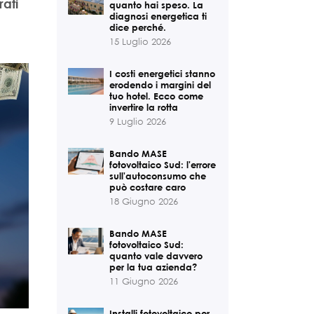
rati
quanto hai speso. La
diagnosi energetica ti
dice perché.
15 Luglio 2026
I costi energetici stanno
erodendo i margini del
tuo hotel. Ecco come
invertire la rotta
9 Luglio 2026
Bando MASE
fotovoltaico Sud: l'errore
sull'autoconsumo che
può costare caro
18 Giugno 2026
Bando MASE
fotovoltaico Sud:
quanto vale davvero
per la tua azienda?
11 Giugno 2026
Installi fotovoltaico per