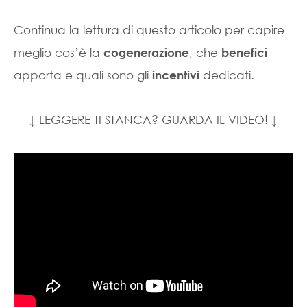
Continua la lettura di questo articolo per capire
meglio cos’è la
, che
cogenerazione
benefici
apporta e quali sono gli
dedicati.
incentivi
↓ LEGGERE TI STANCA? GUARDA IL VIDEO! ↓