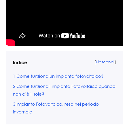
[
Nascondi
]
Indice
1
Come funziona un impianto fotovoltaico?
2
Come funziona l’impianto Fotovoltaico quando
non c’è il sole?
3
Impianto Fotovoltaico, resa nel periodo
invernale