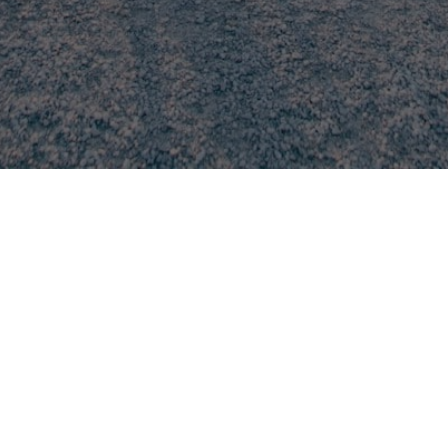
egale e operativa:
Contatti
erdan 17, 58100, Grosseto (GR)
Lavora con noi
edi:
Privacy Policy
lle Piana 80, San Benedetto del
 (AP)
Seguici su