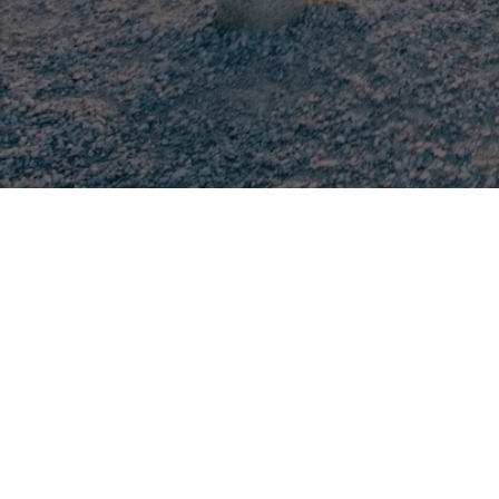
Sede L
via Ob
RiESCo S.p.A.
Altre s
Energy Service Company
via Va
Capitale Sociale 3.300.000 € i.v.
Tronto
REA GR133718
C.F. e P.I. 01543970535
Cod. Univoco: WY7PJ6K