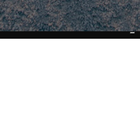
RiESCo S.p.A.
Energy Service Company
Capitale Sociale 3.300.000 € i.v.
REA GR133718
C.F. e P.I. 01543970535
Cod. Univoco: WY7PJ6K
Sede Legale e operativa: