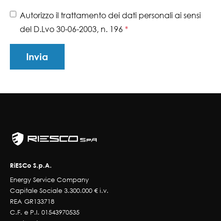
Autorizzo il trattamento dei dati personali ai sensi
del D.Lvo 30-06-2003, n. 196
*
RiESCo S.p.A.
Energy Service Company
Capitale Sociale 3.300.000 € i.v.
REA GR133718
C.F. e P.I. 01543970535